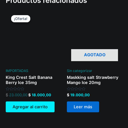
Productos relacionados
Original
Current
price
price
¡Oferta!
¡Oferta!
was:
is:
$ 23.000,00.
$ 18.000,00.
AGOTADO
IMPORTADAS
Sin categorizar
King Crest Salt Banana
Maskking salt Strawberry
Berry Ice 35mg
Mango Ice 20mg
Valorado
Valorado
$
23.000,00
$
18.000,00
$
19.000,00
en
en
0
0
de
de
Agregar al carrito
Leer más
5
5