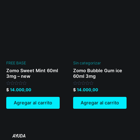
FREE BASE
Sin categorizar
Zomo Sweet Mint 60ml
Zomo Bubble Gum ice
3mg – new
60ml 3mg
Valorado
Valorado
$
14.000,00
$
14.000,00
en
en
0
0
de
de
Agregar al carrito
Agregar al carrito
5
5
AYUDA