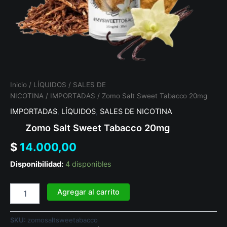
Inicio
/
LÍQUIDOS
/
SALES DE
NICOTINA
/
IMPORTADAS
/ Zomo Salt Sweet Tabacco 20mg
IMPORTADAS
,
LÍQUIDOS
,
SALES DE NICOTINA
Zomo Salt Sweet Tabacco 20mg
$
14.000,00
Disponibilidad:
4 disponibles
Agregar al carrito
SKU:
zomosaltsweetabacco