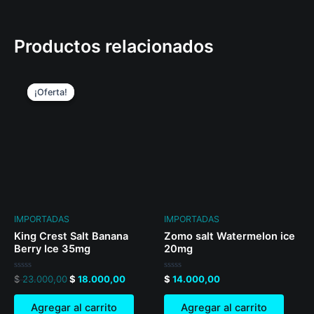
Productos relacionados
Original
Current
price
price
¡Oferta!
¡Oferta!
was:
is:
$ 23.000,00.
$ 18.000,00.
IMPORTADAS
IMPORTADAS
King Crest Salt Banana
Zomo salt Watermelon ice
Berry Ice 35mg
20mg
Valorado
Valorado
$
23.000,00
$
18.000,00
$
14.000,00
en
en
0
0
de
de
Agregar al carrito
Agregar al carrito
5
5