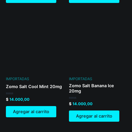
IMPORTADAS
IMPORTADAS
Zomo Salt Banana Ice
Zomo Salt Cool Mint 20mg
20mg
Valorado
$
14.000,00
en
Valorado
$
14.000,00
0
en
de
0
Agregar al carrito
5
de
Agregar al carrito
5