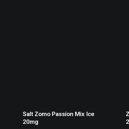
uct
ple
nts.
ons
en
uct
Salt Zomo Passion Mix Ice
Z
20mg