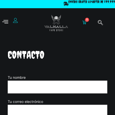
ENVÍOS GRATIS A PARTIR DE $99.999
Ir
al
contenido
0
Cart
CONTACTO
Tu nombre
Tu correo electrónico