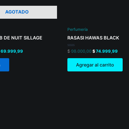
AGOTADO
Perfumería
 DE NUIT SILLAGE
RASASI HAWAS BLACK
Valorado
69.999,99
$
98.000,00
$
74.999,99
en
0
de
s
Agregar al carrito
5