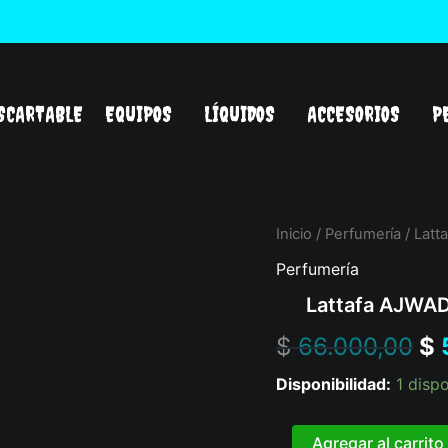
SCARTABLE
EQUIPOS
LÍQUIDOS
ACCESORIOS
P
Lattafa
Inicio
/
Perfumería
/ Latt
Or
AJWAD
Perfumería
PINK
pr
TO
Lattafa AJWA
PINK
wa
cantidad
$
66.000,00
$
$ 
Disponibilidad:
1 disp
Agregar al carrito