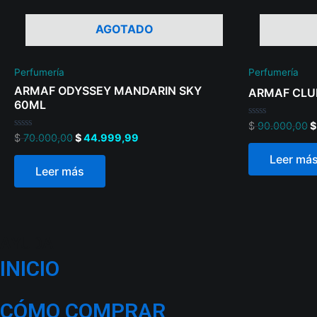
AGOTADO
Perfumería
Perfumería
ARMAF ODYSSEY MANDARIN SKY
ARMAF CLUB
60ML
Valorado
$
90.000,00
$
en
Valorado
$
70.000,00
$
44.999,99
0
en
de
0
Leer má
5
de
Leer más
5
AYUDA
INICIO
CÓMO COMPRAR