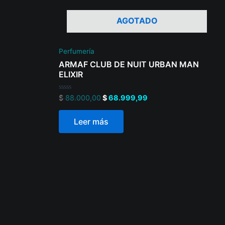
AGOTADO
Perfumería
ARMAF CLUB DE NUIT URBAN MAN
ELIXIR
Valorado
$
88.000,00
$
68.999,99
en
0
de
Leer más
5