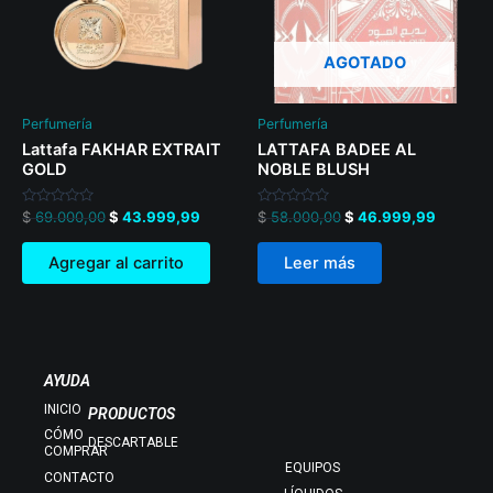
AGOTADO
Perfumería
Perfumería
Lattafa FAKHAR EXTRAIT
LATTAFA BADEE AL
GOLD
NOBLE BLUSH
Valorado
Valorado
$
69.000,00
$
43.999,99
$
58.000,00
$
46.999,99
en
en
0
0
de
de
Agregar al carrito
Leer más
5
5
AYUDA
INICIO
PRODUCTOS
CÓMO
DESCARTABLE
COMPRAR
EQUIPOS
CONTACTO