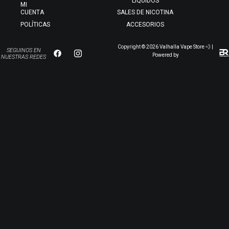
LÍQUIDOS
MI
CUENTA
SALES DE NICOTINA
POLÍTICAS
ACCESORIOS
Copyright © 2026 Valhalla Vape Store 💨 |
SEGUINOS EN
Powered by
NUESTRAS REDES