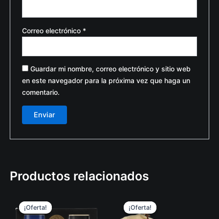
Correo electrónico
*
Guardar mi nombre, correo electrónico y sitio web
en este navegador para la próxima vez que haga un
comentario.
Productos relacionados
Original
Current
Original
Curren
price
price
price
price
¡Oferta!
¡Oferta!
¡Oferta!
¡Oferta!
was:
is:
was:
is: