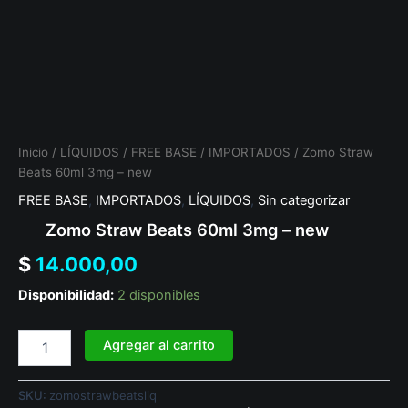
Inicio
/
LÍQUIDOS
/
FREE BASE
/
IMPORTADOS
/ Zomo Straw
Beats 60ml 3mg – new
FREE BASE
,
IMPORTADOS
,
LÍQUIDOS
,
Sin categorizar
Zomo Straw Beats 60ml 3mg – new
$
14.000,00
Disponibilidad:
2 disponibles
Agregar al carrito
SKU:
zomostrawbeatsliq