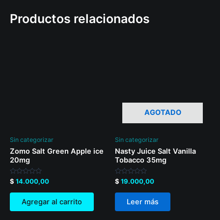
Productos relacionados
AGOTADO
Sin categorizar
Sin categorizar
Zomo Salt Green Apple ice
Nasty Juice Salt Vanilla
20mg
Tobacco 35mg
Valorado
Valorado
$
14.000,00
$
19.000,00
en
en
0
0
de
de
Agregar al carrito
Leer más
5
5