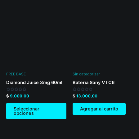
This
product
has
multiple
variants.
The
options
may
be
FREE BASE
Sin categorizar
chosen
Diamond Juice 3mg 60ml
Bateria Sony VTC6
on
the
Valorado
Valorado
$
9.000,00
$
13.000,00
en
en
product
0
0
de
de
page
Seleccionar
Agregar al carrito
5
5
opciones