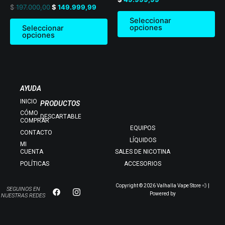
en
Valorado
$
197.000,00
$
149.999,99
product
pr
0
en
de
0
page
pa
Seleccionar
5
de
opciones
Seleccionar
5
opciones
AYUDA
INICIO
PRODUCTOS
CÓMO
DESCARTABLE
COMPRAR
EQUIPOS
CONTACTO
LÍQUIDOS
MI
CUENTA
SALES DE NICOTINA
POLÍTICAS
ACCESORIOS
Copyright © 2026 Valhalla Vape Store 💨 |
SEGUINOS EN
Powered by
NUESTRAS REDES