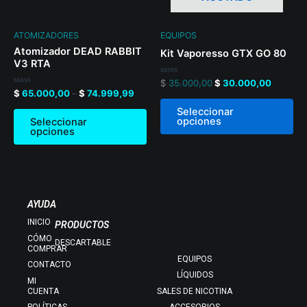
may
ma
be
be
ATOMIZADORES
EQUIPOS
chosen
ch
Atomizador DEAD RABBIT
Kit Vaporesso GTX GO 80
on
on
V3 RTA
the
th
Valorado
$
35.000,00
$
30.000,00
en
Valorado
$
65.000,00
–
$
74.999,99
product
pr
0
en
de
0
page
pa
Seleccionar
5
de
opciones
Seleccionar
5
opciones
AYUDA
INICIO
PRODUCTOS
CÓMO
DESCARTABLE
COMPRAR
EQUIPOS
CONTACTO
LÍQUIDOS
MI
CUENTA
SALES DE NICOTINA