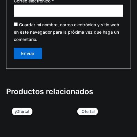
Correo electrónico
*
Guardar mi nombre, correo electrónico y sitio web
en este navegador para la próxima vez que haga un
comentario.
Productos relacionados
Original
Current
Original
Curren
This
Th
price
price
price
price
¡Oferta!
¡Oferta!
¡Oferta!
¡Oferta!
product
pr
was:
is:
was:
is:
$ 25.000,00.
$ 24.000,00.
has
$ 160.000,00.
$ 119.
ha
multiple
mul
variants.
var