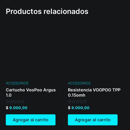
Productos relacionados
ACCESORIOS
ACCESORIOS
Cartucho VooPoo Argus
Resistencia VOOPOO TPP
1.0
0.15omh
Valorado
Valorado
$
9.000,00
$
9.000,00
en
en
0
0
de
de
Agregar al carrito
Agregar al carrito
5
5