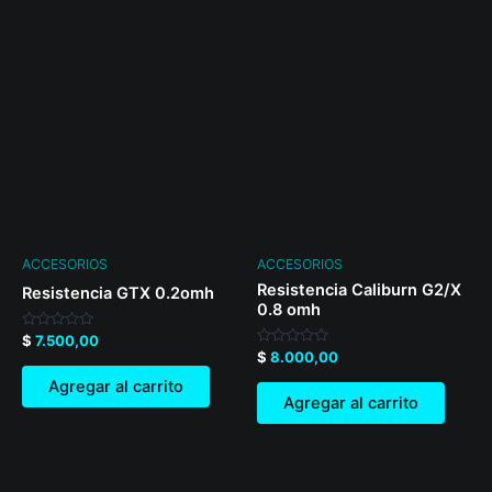
ACCESORIOS
ACCESORIOS
Resistencia Caliburn G2/X
Resistencia GTX 0.2omh
0.8 omh
Valorado
$
7.500,00
en
Valorado
$
8.000,00
0
en
de
0
Agregar al carrito
5
de
Agregar al carrito
5