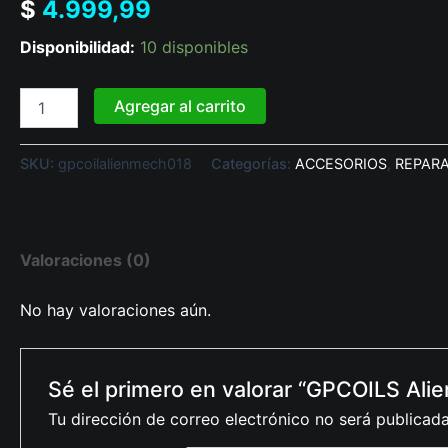
$
4.999,99
Disponibilidad:
10 disponibles
Agregar al carrito
SKU:
gpcoilalienmech018
Categorías:
ACCESORIOS
,
REPAR
Valoraciones (0)
No hay valoraciones aún.
Sé el primero en valorar “GPCOILS Ali
Tu dirección de correo electrónico no será publicada