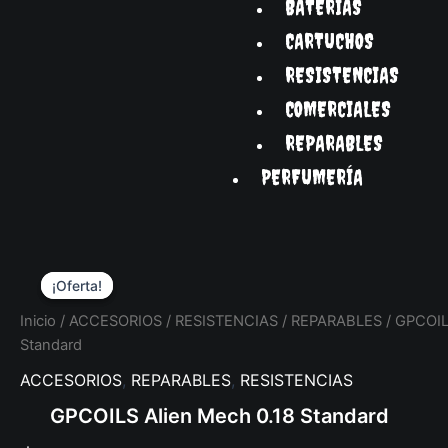
BATERÍAS
CARTUCHOS
RESISTENCIAS
COMERCIALES
REPARABLES
PERFUMERÍA
Original
Current
GPCOILS
price
price
Alien
¡Oferta!
¡Oferta!
was:
is:
Mech
$ 35.000,00.
$ 25.000,00.
0.18
Inicio
/
ACCESORIOS
/
RESISTENCIAS
/
REPARABLES
/ GPCOIL
Standard
Standard
cantidad
ACCESORIOS
,
REPARABLES
,
RESISTENCIAS
GPCOILS Alien Mech 0.18 Standard