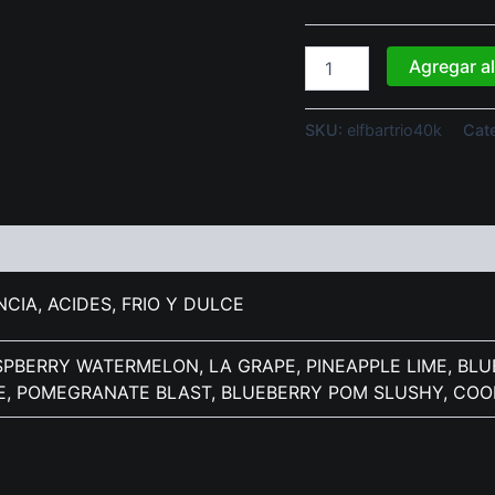
Agregar al
SKU:
elfbartrio40k
Cat
)
CIA, ACIDES, FRIO Y DULCE
PBERRY WATERMELON, LA GRAPE, PINEAPPLE LIME, BLU
, POMEGRANATE BLAST, BLUEBERRY POM SLUSHY, COOL