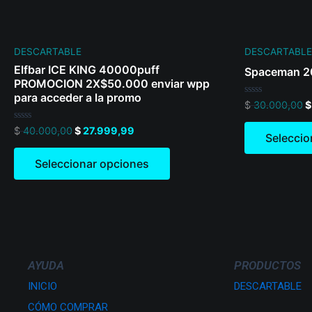
on
the
product
DESCARTABLE
DESCARTABLE
page
Elfbar ICE KING 40000puff
Spaceman 2
PROMOCION 2X$50.000 enviar wpp
para acceder a la promo
Valorado
$
30.000,00
$
en
0
Valorado
$
40.000,00
$
27.999,99
de
Seleccio
en
5
0
de
Seleccionar opciones
5
AYUDA
PRODUCTOS
INICIO
DESCARTABLE
CÓMO COMPRAR