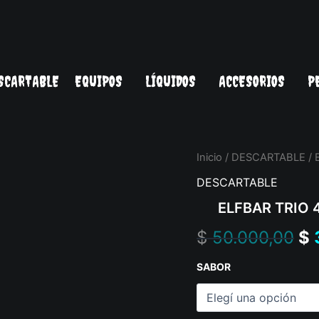
SCARTABLE
EQUIPOS
LÍQUIDOS
ACCESORIOS
P
ELFBAR
Inicio
/
DESCARTABLE
/ 
Or
TRIO
DESCARTABLE
40K
pr
PUFF
ELFBAR TRIO 
cantidad
wa
$
50.000,00
$
$ 
SABOR