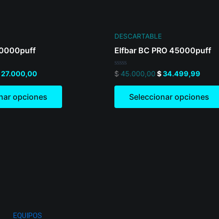
on
the
product
DESCARTABLE
page
0000puff
Elfbar BC PRO 45000puff
Valorado
27.000,00
$
45.000,00
$
34.499,99
en
0
de
nar opciones
Seleccionar opciones
5
EQUIPOS