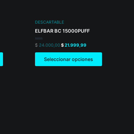
on
on
the
the
product
product
DESCARTABLE
page
page
ELFBAR BC 15000PUFF
Valorado
$
24.000,00
$
21.999,99
en
0
de
Seleccionar opciones
5